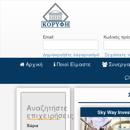
Email:
Κωδικός πρό
Δημιουργήστε λογαριασμό
Ξεχάσατε το
Αρχική
Ποιοί Είμαστε
Συνεργα
Αναζητήστε
Sky Way Inves
επιχειρήσεις:
Χώρα